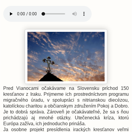
Pred Vianocami očakávame na Slovensku príchod 150
kresťanov z Iraku. Prijmeme ich prostredníctvom programu
migračného úradu, v spolupráci s nitrianskou diecézou,
katolíckou charitou a občianskym združením Pokoj a Dobro.
Je to dobrá správa. Zároveň je očakávateľné, že sa s ňou
prichádzajú aj mnohé otázky. Utečenecká kríza, ktorú
Európa zažíva, ich jednoducho prináša.
Ja osobne projekt presídlenia irackých kresťanov veľmi