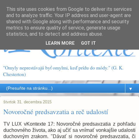
This site uses cookies from Google to deliver its services
and to analyze traffic. Your IP address and user-agent are
shared with Google along with performance and security
metrics to ensure quality of service, generate usage
statistics, and to detect and address abuse.
LEARN MORE
GOT IT
"Omyly neprestávajú byť omylmi, keď prídu do módy." (G. K.
Chesterton)
▼
štvrtok 31. decembra 2015
Novoročné predsavzatia a reč udalostí
TV LUX vKontexte 17: Novoročné predsavzatia z pohľadu
duchovného života, ako aj učiť sa vnímať vonkajšie udalosti
duchovným zrakom. "Dávať si novoročné predsavzatia, či