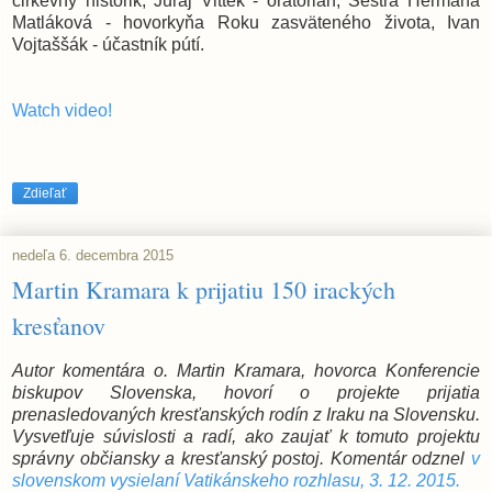
cirkevný historik, Juraj Vittek - oratorián, Sestra Hermana
Matláková - hovorkyňa Roku zasväteného života, Ivan
Vojtaššák - účastník pútí.
Watch video!
Zdieľať
nedeľa 6. decembra 2015
Martin Kramara k prijatiu 150 irackých
kresťanov
Autor komentára o. Martin Kramara, hovorca Konferencie
biskupov Slovenska, hovorí o projekte prijatia
prenasledovaných kresťanských rodín z Iraku na Slovensku.
Vysvetľuje súvislosti a radí, ako zaujať k tomuto projektu
správny občiansky a kresťanský postoj. Komentár odznel
v
slovenskom vysielaní Vatikánskeho rozhlasu, 3. 12. 2015.