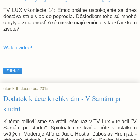
TV LUX vKontexte 14: Emocionálne uspokojenie sa dnes
dostáva stále viac do popredia. Dôsledkom toho sú mnohé
omyly a zmätenosť. Aké miesto majú emócie v kresťanskom
živote?
Watch video!
Zdieľať
utorok 8. decembra 2015
Dodatok k úcte k relikviám - V Samárii pri
studni
K téme relikvií sme sa vrátili ešte raz v TV Lux v relácii "V
Samárii pri studni": Spiritualita relikvií a púte k ostatkom
svätých. Moderuje Alfonz Juck. Hostia: Ľuboslav Hromják -