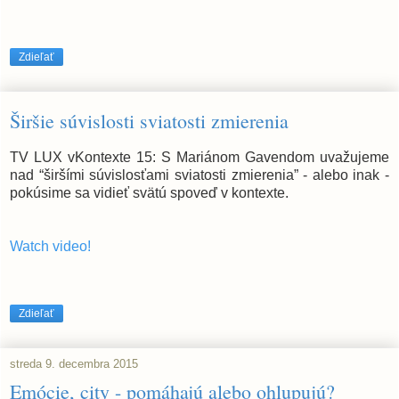
Zdieľať
Širšie súvislosti sviatosti zmierenia
TV LUX vKontexte 15: S Mariánom Gavendom uvažujeme
nad “širšími súvislosťami sviatosti zmierenia” - alebo inak -
pokúsime sa vidieť svätú spoveď v kontexte.
Watch video!
Zdieľať
streda 9. decembra 2015
Emócie, city - pomáhajú alebo ohlupujú?