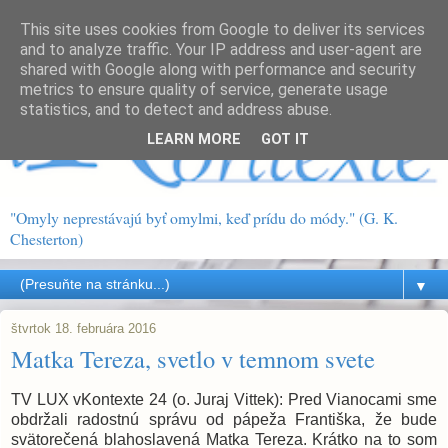
This site uses cookies from Google to deliver its services
and to analyze traffic. Your IP address and user-agent are
shared with Google along with performance and security
metrics to ensure quality of service, generate usage
statistics, and to detect and address abuse.
LEARN MORE
GOT IT
"Omyly neprestávajú byť omylmi, keď prídu do módy." (G. K.
Chesterton)
▼
štvrtok 18. februára 2016
Matka Tereza, svetlo v temnom svete
TV LUX vKontexte 24 (o. Juraj Vittek): Pred Vianocami sme
obdržali radostnú správu od pápeža Františka, že bude
svätorečená blahoslavená Matka Tereza. Krátko na to som