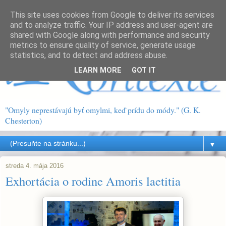
This site uses cookies from Google to deliver its services
and to analyze traffic. Your IP address and user-agent are
shared with Google along with performance and security
metrics to ensure quality of service, generate usage
statistics, and to detect and address abuse.
LEARN MORE
GOT IT
"Omyly neprestávajú byť omylmi, keď prídu do módy." (G. K.
Chesterton)
▼
streda 4. mája 2016
Exhortácia o rodine Amoris laetitia