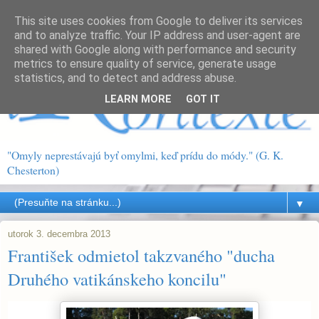
This site uses cookies from Google to deliver its services
and to analyze traffic. Your IP address and user-agent are
shared with Google along with performance and security
metrics to ensure quality of service, generate usage
statistics, and to detect and address abuse.
LEARN MORE
GOT IT
"Omyly neprestávajú byť omylmi, keď prídu do módy." (G. K.
Chesterton)
▼
utorok 3. decembra 2013
František odmietol takzvaného "ducha
Druhého vatikánskeho koncilu"