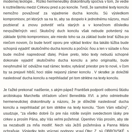
modernej teológie... Riziko hermeneutiky diskontinuity spočíva v tom, že vedie
k roztriešteniu medzi Cirkvou pred a po koncile. Tvrdí, že samotné texty koncilu
nemožno považovať za vyjadrenie ducha koncilu. Sú výsledkom
kompromisov, pri ktorých sa na to, aby sa dospelo k jednotnému názoru, musí
pozbierať a znovu potvrdiť veľa starých a v konečnom dôsledku
nevyužiteľných vecí. Skutočný duch koncilu však nebude potvrdený na
základe týchto kompromisov, ale miesto toho sa za základ bude brať túžba po
niečom novom, čo bude tvoriť oporu pre výklad textov: iba takáto túžba bude
schopná vyjadriť skutočného ducha koncilu a počnúc ňou a len v súlade s ňou
bude možné napredovať ďalej. Práve preto, lebo texty nebudú schopné
dokonale vyjadriť skutočného ducha koncilu a jeho originalitu, bude
nevyhnutné ísť odvážne nad rámec textov, vytvárať priestor pre to nové, v čom
by sa prejavil hlbší, hoci stále nejasný zámer koncilu . V skratke: je doležité
nasledovať ducha koncilu a neprihliadať pri tom striktne na texty koncilu.
Je ťažké prekonať nadšenie, s akým pápež František podporil odbornú štúdiu
arcibiskupa Marchetta ohľadom učení Benedikta XVI. a jeho odmietnutie
hermeneutickej diskontinuity a názoru, že je dôležité nasledovať ducha
koncilu a neprihliadať pri tom striktne na texty koncilu. “Som Vám vďačný”,
usudzuje, “za všetko dobré čo pre nás robíte svojím svedectvom lásky pre
cirkev a prosím Pána, aby Vás veľmi požehnal. Úpenlivo Vás prosím, aby ste
sa nezabudli za mňa modliť. Nech vás Ježiš požehnáva a Panna Mária
ochraňuje. Výsledky tejto vrúcnej podpory, vraví Otec Z, sú OBROVSKÉ, s