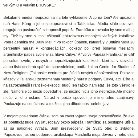
veľkým O a veľkým BROVSKÉ.”
Sekulárne média neupozornia na toto vyhlásenie. A čo na tom? Ale upozorní
naň Hans Küng a jeho spolupracovníci a Tabletistas. Média stále pozitívne
reagujú na pastoračné schopnosti pápeža Františka a rovnako by sme mali aj
my. Tiež by sme si mali všimnúť entuziazmus mnohých vlažných katolíkov:
Podľa denníka the Daily Mail, “ Po rokoch úpadku, katedrály v Británii vidia 20
percentný nárast v kongregáciách, odkedy bol pred ôsmymi mesiacmi
argentínsky pápež zvolený za hlavu Cirkvi.” A “vplyv Pápeža Františka” je cítiť
po celom svete, v nových a nepraktizujúcich katolíkoch, ktorí sa v stovkách
alebo tisícoch hrnú späť do spovedelnice, podľa Italian Centre for Studies of
New Religions (Talianske centrum pre štúdiá nových náboženstiev). Polovica
kňazov v Taliansku zaznamenala viditeľný nárast podpory Cirkvi, atď. Ešte aj
najzatrpknutejší Františko-skeptici budú len ťažko namietať, že toto všetko je
zlé: Najhoršie čo môžu povedať je, že možno nič z toho neprežije. Ale možno
niečo z toho ostane. Nárast v počte spovedí je mimoriadne zaujímavý.
Poukazuje na serióznosť a možno aj na dlhodobosť celého javu.
V mojom poslednom článku som na záver vyjadril svoje presvedčenie, že ako
sa pontifikát bude vyvíjať, (obavy okolo pápeža Františka) sa postupne utíšia,
až sa nakoniec vytratia. Som presvedčený, že Svätý otec to zvládne.
Pápežovou jasnou podporou arcibiskupa Marchetta moja dôvera v neho ešte