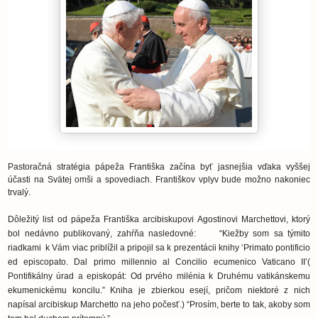
Pastoračná stratégia pápeža Františka začína byť jasnejšia vďaka vyššej
účasti na Svätej omši a spovediach. Františkov vplyv bude možno nakoniec
trvalý.
Dôležitý list od pápeža Františka arcibiskupovi Agostinovi Marchettovi, ktorý
bol nedávno publikovaný, zahŕňa nasledovné: “Kiežby som sa týmito
riadkami k Vám viac priblížil a pripojil sa k prezentácii knihy ‘Primato pontificio
ed episcopato. Dal primo millennio al Concilio ecumenico Vaticano II’(
Pontifikálny úrad a episkopát: Od prvého milénia k Druhému vatikánskemu
ekumenickému koncilu.” Kniha je zbierkou esejí, pričom niektoré z nich
napísal arcibiskup Marchetto na jeho počesť.) “Prosím, berte to tak, akoby som