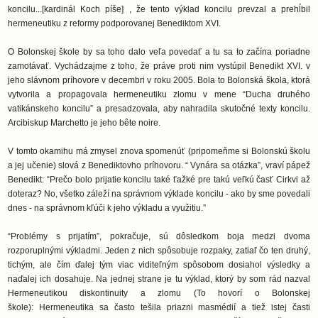
koncilu...[kardinál Koch píše] , že tento výklad koncilu prevzal a prehĺbil
hermeneutiku z reformy podporovanej Benediktom XVI.
O Bolonskej škole by sa toho dalo veľa povedať a tu sa to začína poriadne
zamotávať. Vychádzajme z toho, že práve proti nim vystúpil Benedikt XVI. v
jeho slávnom príhovore v decembri v roku 2005. Bola to Bolonská škola, ktorá
vytvorila a propagovala hermeneutiku zlomu v mene “Ducha druhého
vatikánskeho koncilu” a presadzovala, aby nahradila skutočné texty koncilu.
Arcibiskup Marchetto je jeho bête noire.
V tomto okamihu má zmysel znova spomenúť (pripomeňme si Bolonskú školu
a jej učenie) slová z Benediktovho príhovoru. “ Vynára sa otázka”, vraví pápež
Benedikt: “Prečo bolo prijatie koncilu také ťažké pre takú veľkú časť Cirkvi až
doteraz? No, všetko záleží na správnom výklade koncilu - ako by sme povedali
dnes - na správnom kľúči k jeho výkladu a využitiu.”
“Problémy s prijatím”, pokračuje, sú dôsledkom boja medzi dvoma
rozporuplnými výkladmi. Jeden z nich spôsobuje rozpaky, zatiaľ čo ten druhý,
tichým, ale čím ďalej tým viac viditeľným spôsobom dosiahol výsledky a
naďalej ich dosahuje. Na jednej strane je tu výklad, ktorý by som rád nazval
Hermeneutikou diskontinuity a zlomu (To hovorí o Bolonskej
škole):
Hermeneutika sa často tešila priazni masmédií a tiež istej časti