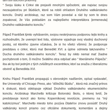
tam bol duchom prítomný.”
“ Svoju lásku k Cirkvi ste prejavili mnohými spôsobmi, ale najviac svojou
nezaujatosťou pri štúdiách, ktoré sa robili ohľadom Druhého vatikánskeho
koncilu. Drahý arcibiskup, raz som Vám povedal a rád by som to dnes
zopakoval, že Vás pokladám za najlepšieho interpretátora [ermeneuta]
Druhého vatikánskeho koncilu.”
Pápež František týmto vyhlásením, svojou neskrývanou podporou tejto knihy a
rozhodnutím, že uverejní text listu, výslovne vyjadruje svoj vlastný duchovný
postoj, od ktorého zjavne očakáva, že si ho všetci všimnú: že podporuje
predstavu o cirkvi, ktorú mal Benedikt XVI. a úplne odmieta takzvaného “
Ducha druhého vatikánskeho koncilu”. Teraz by nikto nemal mať žiadne
pochybnosti o tom, či možno Svätého otca odpísať ako “ liberálneho Pápeža”:
iba ak by bol jedným z tých zvláštnych excentrikov, ktorí sa snažia z liberalizmu
obviniť aj Benedikta XVI.
Knihu Pápež František propagujú s obrovským nadšením, opísal vydavateľ,
the University of Chicago Press, ako “dôležitú štúdiu” , ktorá má značný prínos
k diskusii, ktorá obklopuje výklad Druhého vatikánskeho ekumenického
koncilu. Arcibiskup Marchetto kritizuje Bolonskú školu, o ktorej tvrdí, že
predstavuje koncil ako formu Koperníkovej revolúcie, premenu na “iný
katolicizmus”. Marchetto miesto toho pozýva čitateľov znovu posúdiť Druhý
vatikánsky koncil priamo cez oficiálne dokumenty, komentáre a dejiny